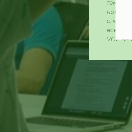
темпы п
новые в
способы
всего п
VCV, не