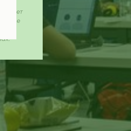
сь
но ищет
ечение
вали
нах.