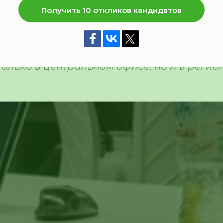
одбора снизились, вместе с этим появили
Получить 10 откликов кандидатов
ызовы и интересные кейсы. Банк постоян
, чтобы усовершенствовать процессы. В т
рошлого года в Русфинанс Банке тестиро
 только в центральном офисе, но и в регио